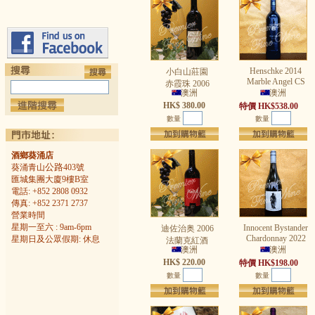
Henschke 2014
小白山莊園
Marble Angel CS
赤霞珠 2006
澳洲
澳洲
HK$ 380.00
特價 HK$538.00
數量
數量
酒鄉葵涌店
公路
葵涌青山
403號
匯城集團大廈9樓B室
電話: +852 2808 0932
傳真: +852 2371 2737
營業時間
星期一至六 : 9am-6pm
Innocent Bystander
迪佐治奥 2006
Chardonnay 2022
星期日及公眾假期: 休息
法蘭克紅酒
澳洲
澳洲
HK$ 220.00
特價 HK$198.00
數量
數量