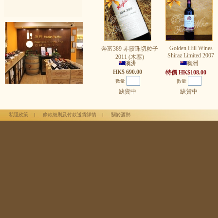
Golden Hill Wines
奔富389 赤霞珠切粒子
Shiraz Limited 2007
2011 (木塞)
澳洲
澳洲
HK$ 690.00
特價 HK$108.00
數量
數量
缺貨中
缺貨中
私隱政策
|
條款細則及付款送貨詳情
|
關於酒鄉