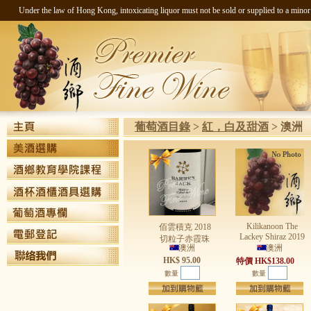
Under the law of Hong Kong, intoxicating liquor must not be sold 
葡萄酒目錄
>
紅，白及甜酒
>
澳洲
Kilikanoon The
佰雲積克 2018
Lackey Shiraz 2019
切粒子赤霞珠
澳洲
澳洲
HK$ 95.00
特價 HK$138.00
數量
數量