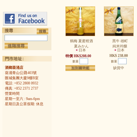
鶴梅 夏蜜柑酒
黑牛 雄町
夏みかん
純米吟釀
日本
日本
HK$ 238.00
特價 HK$208.00
數量
數量
酒鄉葵涌店
缺貨中
公路
葵涌青山
403號
匯城集團大廈9樓B室
電話: +852 2808 0932
傳真: +852 2371 2737
營業時間
星期一至六 : 9am-6pm
星期日及公眾假期: 休息